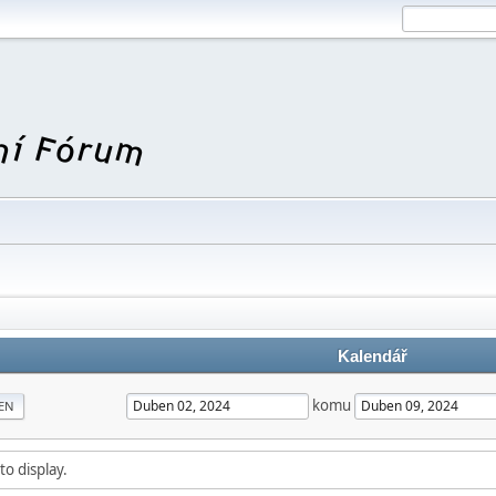
Kalendář
komu
EN
to display.