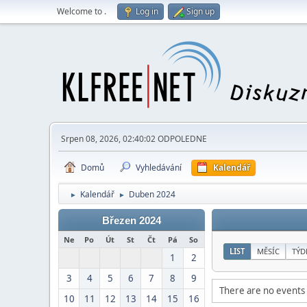
Welcome to
.
Log in
Sign up
Srpen 08, 2026, 02:40:02 ODPOLEDNE
Domů
Vyhledávání
Kalendář
Kalendář
Duben 2024
►
►
Březen 2024
Ne
Po
Út
St
Čt
Pá
So
LIST
MĚSÍC
TÝD
1
2
3
4
5
6
7
8
9
There are no events 
10
11
12
13
14
15
16