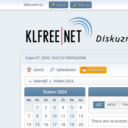
Welcome to
.
Log in
Sign up
Srpen 07, 2026, 10:47:37 ODPOLEDNE
Domů
Vyhledávání
Kalendář
Kalendář
Květen 2024
►
►
Duben 2024
Ne
Po
Út
St
Čt
Pá
So
LIST
MĚSÍC
TÝD
1
2
3
4
5
6
7
8
9
10
11
12
13
There are no events 
14
15
16
17
18
19
20