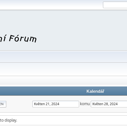
Kalendář
komu
EN
to display.