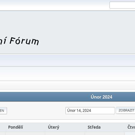
Únor 2024
EN
Pondělí
Úterý
Středa
Čtv