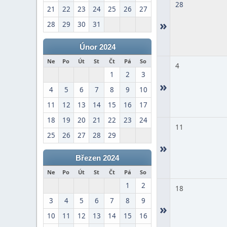
28
21
22
23
24
25
26
27
»
28
29
30
31
Únor 2024
Ne
Po
Út
St
Čt
Pá
So
4
1
2
3
»
4
5
6
7
8
9
10
11
12
13
14
15
16
17
18
19
20
21
22
23
24
11
25
26
27
28
29
»
Březen 2024
Ne
Po
Út
St
Čt
Pá
So
1
2
18
3
4
5
6
7
8
9
»
10
11
12
13
14
15
16