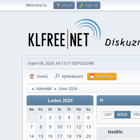
Welcome to
.
Log in
Sign up
Srpen 08, 2026, 04:13:17 ODPOLEDNE
Domů
Vyhledávání
Kalendář
Kalendář
Únor 2024
►
►
«
Leden 2024
Ne
Po
Út
St
Čt
Pá
So
LIST
MĚSÍC
TÝD
1
2
3
4
5
6
7
8
9
10
11
12
13
Neděle
14
15
16
17
18
19
20