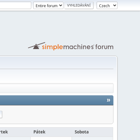
»
rtek
Pátek
Sobota