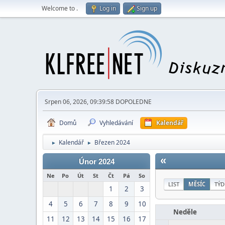
Welcome to
.
Log in
Sign up
Srpen 06, 2026, 09:39:58 DOPOLEDNE
Domů
Vyhledávání
Kalendář
Kalendář
Březen 2024
►
►
«
Únor 2024
Ne
Po
Út
St
Čt
Pá
So
LIST
MĚSÍC
TÝD
1
2
3
4
5
6
7
8
9
10
Neděle
11
12
13
14
15
16
17