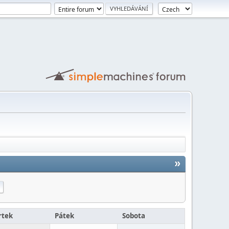
»
rtek
Pátek
Sobota