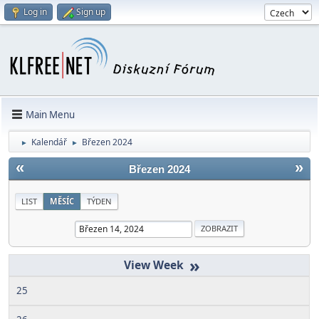
Log in
Sign up
Main Menu
Kalendář
Březen 2024
►
►
«
»
Březen 2024
LIST
MĚSÍC
TÝDEN
»
25