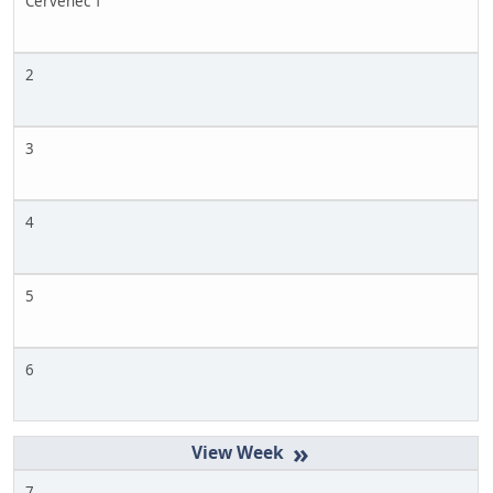
Červenec 1
2
3
4
5
6
»
7