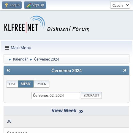
Log in
Sign up
Main Menu
Kalendář
Červenec 2024
►
►
«
»
Červenec 2024
LIST
MĚSÍC
TÝDEN
»
30