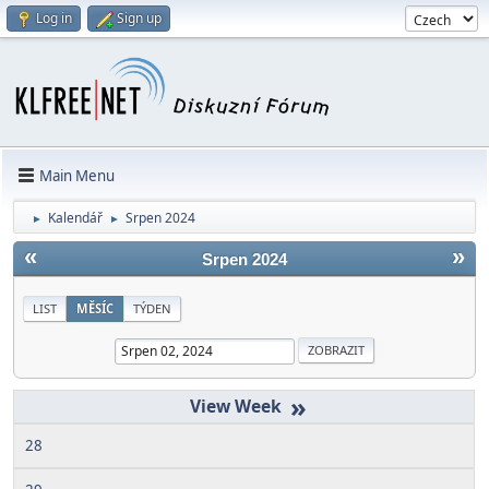
Log in
Sign up
Main Menu
Kalendář
Srpen 2024
►
►
«
»
Srpen 2024
LIST
MĚSÍC
TÝDEN
»
28