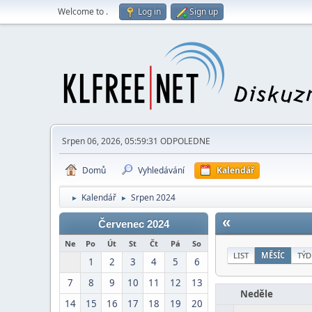
Welcome to
.
Log in
Sign up
Srpen 06, 2026, 05:59:31 ODPOLEDNE
Domů
Vyhledávání
Kalendář
Kalendář
Srpen 2024
►
►
«
Červenec 2024
Ne
Po
Út
St
Čt
Pá
So
LIST
MĚSÍC
TÝD
1
2
3
4
5
6
7
8
9
10
11
12
13
Neděle
14
15
16
17
18
19
20