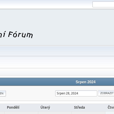
Srpen 2024
EN
Pondělí
Úterý
Středa
Čtv