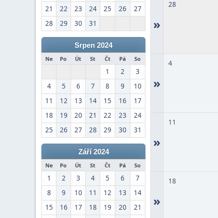
28
21
22
23
24
25
26
27
»
28
29
30
31
Srpen 2024
Ne
Po
Út
St
Čt
Pá
So
4
1
2
3
»
4
5
6
7
8
9
10
11
12
13
14
15
16
17
18
19
20
21
22
23
24
11
25
26
27
28
29
30
31
»
Září 2024
Ne
Po
Út
St
Čt
Pá
So
1
2
3
4
5
6
7
18
8
9
10
11
12
13
14
»
15
16
17
18
19
20
21