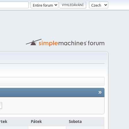
»
rtek
Pátek
Sobota