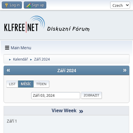
Log in
Sign up
Main Menu
Kalendář
Září 2024
►
►
«
»
Září 2024
LIST
MĚSÍC
TÝDEN
»
Září 1