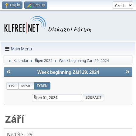
Log in
Sign up
Main Menu
Kalendář
Říjen 2024
Week beginning Září 29, 2024
►
►
►
«
»
Week beginning Září 29, 2024
LIST
MĚSÍC
TÝDEN
Září
Neděle - 29