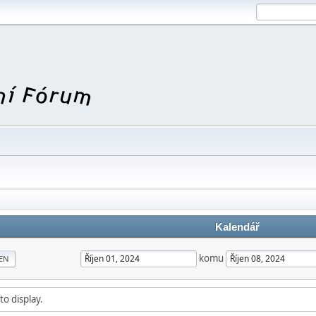
Kalendář
komu
EN
to display.