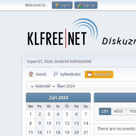
Welcome to
.
Log in
Sign up
Srpen 07, 2026, 04:40:09 DOPOLEDNE
Domů
Vyhledávání
Kalendář
Kalendář
Říjen 2024
►
►
Září 2024
Ne
Po
Út
St
Čt
Pá
So
LIST
MĚSÍC
TÝD
1
2
3
4
5
6
7
8
9
10
11
12
13
14
There are no events 
15
16
17
18
19
20
21