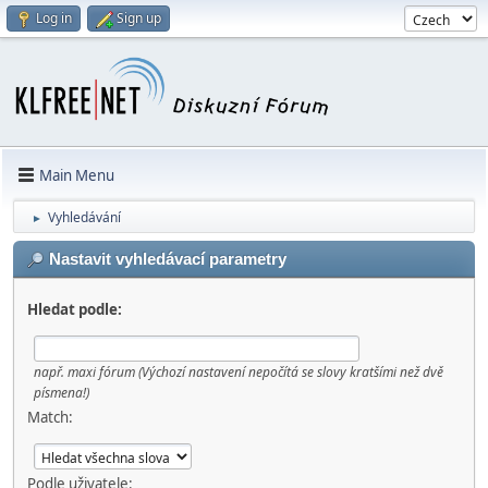
Log in
Sign up
Main Menu
Vyhledávání
►
Nastavit vyhledávací parametry
Hledat podle:
např.
maxi fórum
(Výchozí nastavení nepočítá se slovy kratšími než dvě
písmena!)
Match:
Podle uživatele: