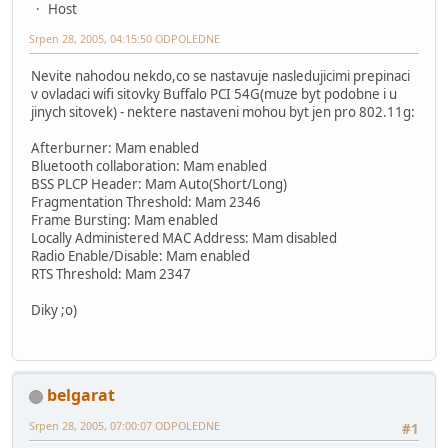
Host
Srpen 28, 2005, 04:15:50 ODPOLEDNE
Nevite nahodou nekdo,co se nastavuje nasledujicimi prepinaci
v ovladaci wifi sitovky Buffalo PCI 54G(muze byt podobne i u
jinych sitovek) - nektere nastaveni mohou byt jen pro 802.11g:
Afterburner: Mam enabled
Bluetooth collaboration: Mam enabled
BSS PLCP Header: Mam Auto(Short/Long)
Fragmentation Threshold: Mam 2346
Frame Bursting: Mam enabled
Locally Administered MAC Address: Mam disabled
Radio Enable/Disable: Mam enabled
RTS Threshold: Mam 2347
Diky ;o)
belgarat
Srpen 28, 2005, 07:00:07 ODPOLEDNE
#1