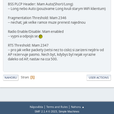
BSS PLCP Header: Mam Auto(Short/Long)
-- Long nebo Auto (pouzivame Long kvuli starym WiFi klientum)
Fragmentation Threshold: Mam 2346
-- nechat; jak velke ramce muze prenest najednou
Radio Enable/Disable: Mam enabled
-- vypni a odpojis se
RTS Threshold: Mam 2347
-- pro jak velke packety (vetsi nez to cislo) si zarizeni nejdriv od
AP rezervuje pasmo. Nech byt, kdybys byl nejak vyrazne
daleko od AP, nastav na cca 500.
Stran
1
NAHORU
USER ACTIONS
|
|
Nápověda
Terms and Rules
Nahoru ▲
,
SMF 2.1.4 © 2023
Simple Machines