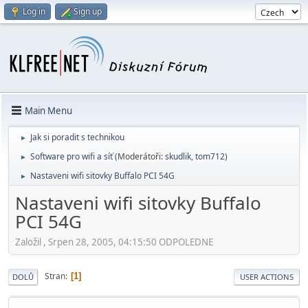
Log in
Sign up
Main Menu
Jak si poradit s technikou
►
Software pro wifi a síť
(Moderátoři:
skudlik
,
tom712
)
►
Nastaveni wifi sitovky Buffalo PCI 54G
►
Nastaveni wifi sitovky Buffalo
PCI 54G
Založil , Srpen 28, 2005, 04:15:50 ODPOLEDNE
Stran
1
DOLŮ
USER ACTIONS