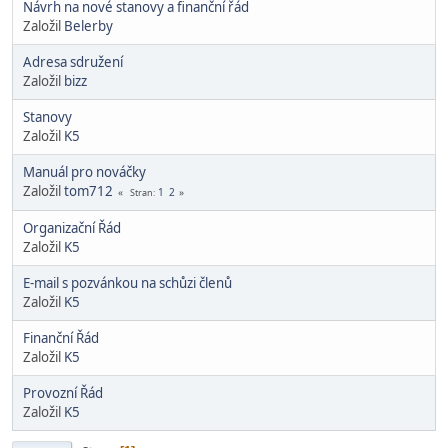
Návrh na nové stanovy a finanční řád
Založil
Belerby
Adresa sdružení
Založil
bizz
Stanovy
Založil
K5
Manuál pro nováčky
Založil
tom712
1
2
Stran
Organizační Řád
Založil
K5
E-mail s pozvánkou na schůzi členů
Založil
K5
Finanční Řád
Založil
K5
Provozní Řád
Založil
K5