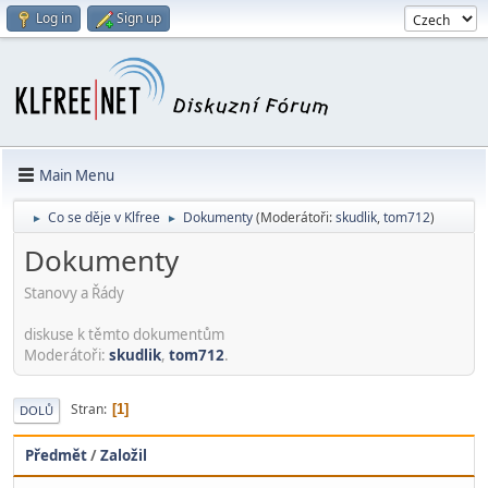
Log in
Sign up
Main Menu
Co se děje v Klfree
Dokumenty
(Moderátoři:
skudlik
,
tom712
)
►
►
Dokumenty
Stanovy a Řády
diskuse k těmto dokumentům
Moderátoři:
skudlik
,
tom712
.
Stran
1
DOLŮ
Předmět
/
Založil