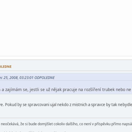
POLEDNE
nec 25, 2008, 03:23:01 ODPOLEDNE
 a zajímám se, jestli se už nějak pracuje na rozšíření trubek nebo n
e. Pokud by se spravcovani ujal nekdo z mistnich a spravce by tak nebydlel
e neočekává, že si bude domýšlet cokoliv dalšího, co není v příspěvku přímo naps