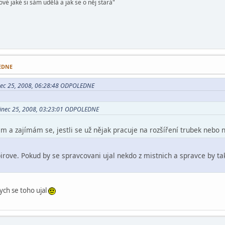
vé jaké si sám udělá a jak se o něj stará"
LEDNE
nec 25, 2008, 06:28:48 ODPOLEDNE
sinec 25, 2008, 03:23:01 ODPOLEDNE
m a zajímám se, jestli se už nějak pracuje na rozšíření trubek nebo 
rove. Pokud by se spravcovani ujal nekdo z mistnich a spravce by tak
ych se toho ujal