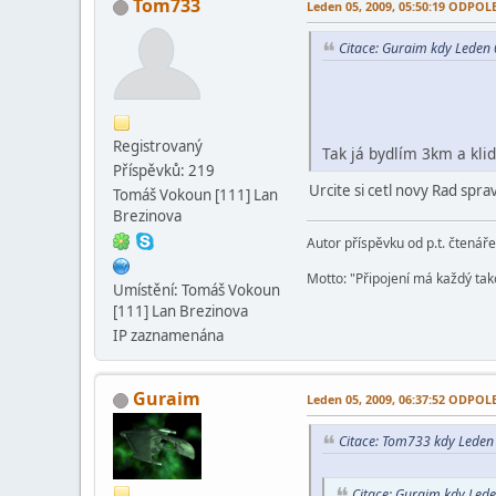
Tom733
Leden 05, 2009, 05:50:19 ODPO
Citace: Guraim kdy Leden
Registrovaný
Tak já bydlím 3km a kli
Příspěvků: 219
Urcite si cetl novy Rad spr
Tomáš Vokoun [111] Lan
Brezinova
Autor příspěvku od p.t. čtenář
Motto: "Připojení má každý tako
Umístění: Tomáš Vokoun
[111] Lan Brezinova
IP zaznamenána
Guraim
Leden 05, 2009, 06:37:52 ODPO
Citace: Tom733 kdy Lede
Citace: Guraim kdy Led