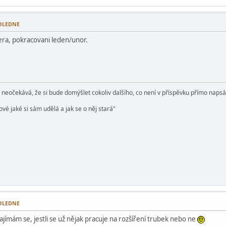
POLEDNE
era, pokracovani leden/unor.
e neočekává, že si bude domýšlet cokoliv dalšího, co není v příspěvku přímo naps
vé jaké si sám udělá a jak se o něj stará"
POLEDNE
ajímám se, jestli se už nějak pracuje na rozšíření trubek nebo ne