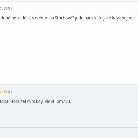
DPOLEDNE
í době něco dělat s nodem na Stochově? jede nám to tu jako když nejede... 
DPOLEDNE
kladna. Bohuzel nvm kdy. Vic vi Tom733.