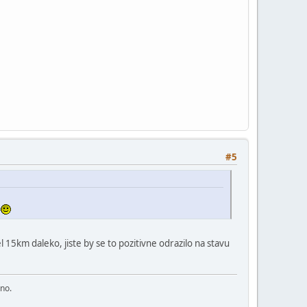
#5
e
 15km daleko, jiste by se to pozitivne odrazilo na stavu
áno.