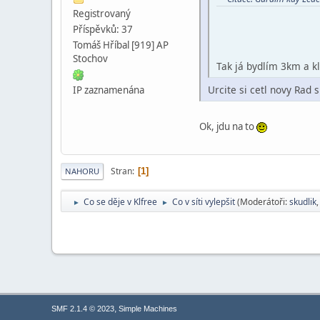
Registrovaný
Příspěvků: 37
Tomáš Hříbal [919] AP
Stochov
Tak já bydlím 3km a k
Urcite si cetl novy Rad
IP zaznamenána
Ok, jdu na to
Stran
1
NAHORU
Co se děje v Klfree
Co v síti vylepšit
(Moderátoři:
skudlik
►
►
,
SMF 2.1.4 © 2023
Simple Machines