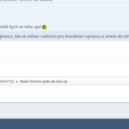
lidně bych se toho ujal
 spravcu, tak se nahlas radnimu pro koordinaci spravcu a smele do t
,
tom712
)
Node Stochov jede jak dial-up
►