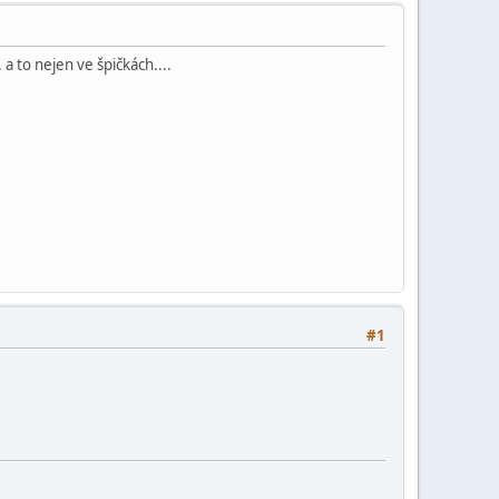
a to nejen ve špičkách....
#1