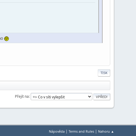
oho
TISK
Přejít na
|
|
Nápověda
Terms and Rules
Nahoru ▲