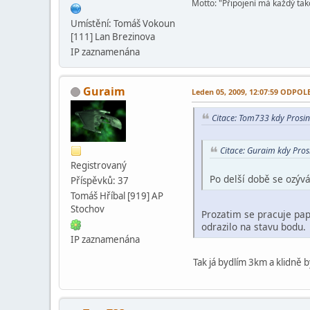
Motto: "Připojení má každý tako
Umístění: Tomáš Vokoun
[111] Lan Brezinova
IP zaznamenána
Guraim
Leden 05, 2009, 12:07:59 ODPO
Citace: Tom733 kdy Prosi
Citace: Guraim kdy Pro
Registrovaný
Po delší době se ozývá
Příspěvků: 37
Tomáš Hříbal [919] AP
Stochov
Prozatim se pracuje papi
odrazilo na stavu bodu.
IP zaznamenána
Tak já bydlím 3km a klidně b