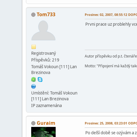
Tom733
Prosinec 02, 2007, 08:55:12 DO
Prvni prace uz problehly vc
Registrovaný
Autor příspěvku od p.t. čtenář
Příspěvků: 219
Motto: "Připojení má každý tako
Tomáš Vokoun [111] Lan
Brezinova
Umístění: Tomáš Vokoun
[111] Lan Brezinova
IP zaznamenána
Guraim
Prosinec 25, 2008, 03:23:01 OD
Po delší době se ozývám a z