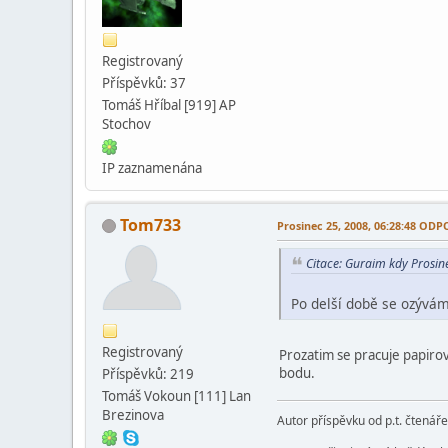
Registrovaný
Příspěvků: 37
Tomáš Hříbal [919] AP
Stochov
IP zaznamenána
Tom733
Prosinec 25, 2008, 06:28:48 OD
Citace: Guraim kdy Prosi
Po delší době se ozývám
Registrovaný
Prozatim se pracuje papirov
bodu.
Příspěvků: 219
Tomáš Vokoun [111] Lan
Brezinova
Autor příspěvku od p.t. čtenář