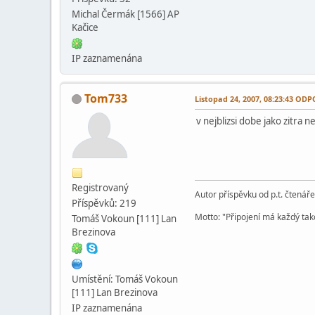
Michal Čermák [1566] AP
Kačice
IP zaznamenána
Tom733
Listopad 24, 2007, 08:23:43 O
v nejblizsi dobe jako zitra 
Registrovaný
Autor příspěvku od p.t. čtenář
Příspěvků: 219
Motto: "Připojení má každý tako
Tomáš Vokoun [111] Lan
Brezinova
Umístění: Tomáš Vokoun
[111] Lan Brezinova
IP zaznamenána