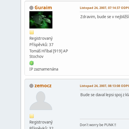
Guraim
Listopad 24, 2007, 07:14:37 O
Zdravim, bude se v nejbližš
Registrovaný
Příspěvků: 37
Tomáš Hříbal [919] AP
Stochov
IP zaznamenána
zemocz
Listopad 24, 2007, 08:13:08 O
Bude se daval lepsi spoj z 
Registrovaný
Don´t worry be PUNK !!
Příspěvků: 32