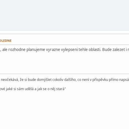
DPOLEDNE
ne, ale rozhodne planujeme vyrazne vylepseni tehle oblasti. Bude zalezet i n
e neočekává, že si bude domýšlet cokoliv dalšího, co není v příspěvku přímo naps
vé jaké si sám udělá a jak se o něj stará"