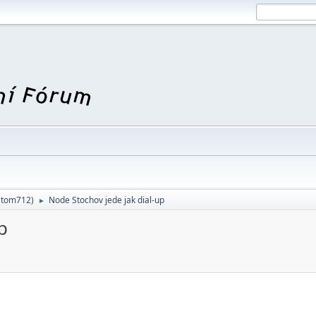
,
tom712
)
Node Stochov jede jak dial-up
►
p