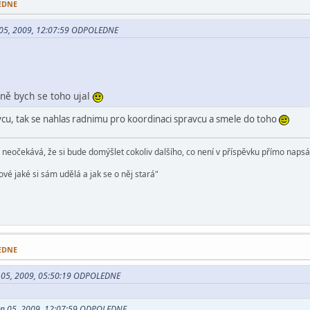
LEDNE
 05, 2009, 12:07:59 ODPOLEDNE
dně bych se toho ujal
avcu, tak se nahlas radnimu pro koordinaci spravcu a smele do toho
e neočekává, že si bude domýšlet cokoliv dalšího, co není v příspěvku přímo naps
vé jaké si sám udělá a jak se o něj stará"
LEDNE
n 05, 2009, 05:50:19 ODPOLEDNE
en 05, 2009, 12:07:59 ODPOLEDNE