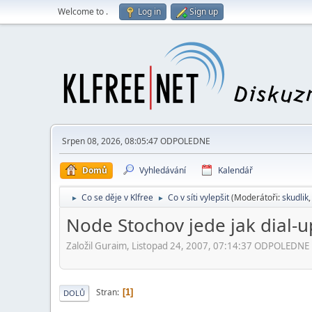
Welcome to
.
Log in
Sign up
Srpen 08, 2026, 08:05:47 ODPOLEDNE
Domů
Vyhledávání
Kalendář
Co se děje v Klfree
Co v síti vylepšit
(Moderátoři:
skudlik
►
►
Node Stochov jede jak dial-u
Založil Guraim, Listopad 24, 2007, 07:14:37 ODPOLEDNE
Stran
1
DOLŮ